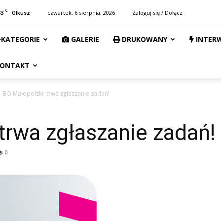
C
33
czwartek, 6 sierpnia, 2026
Zaloguj się / Dołącz
Olkusz
KATEGORIE
GALERIE
DRUKOWANY
INTER
ONTAKT
BO Małopolski: trwa zgłaszanie zadań!
trwa zgłaszanie zadań!
0