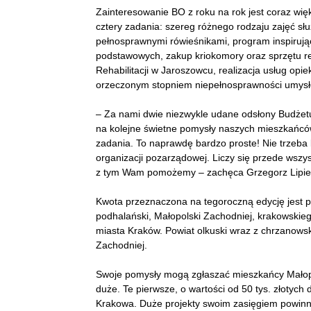
Zainteresowanie BO z roku na rok jest coraz wię
cztery zadania: szereg różnego rodzaju zajęć słu
pełnosprawnymi rówieśnikami, program inspirują
podstawowych, zakup kriokomory oraz sprzętu re
Rehabilitacji w Jaroszowcu, realizacja usług opie
orzeczonym stopniem niepełnosprawności umysło
– Za nami dwie niezwykle udane odsłony Budżetu
na kolejne świetne pomysły naszych mieszkańców.
zadania. To naprawdę bardzo proste! Nie trzeb
organizacji pozarządowej. Liczy się przede wszyst
z tym Wam pomożemy – zachęca Grzegorz Lipiec
Kwota przeznaczona na tegoroczną edycję jest p
podhalański, Małopolski Zachodniej, krakowski
miasta Kraków. Powiat olkuski wraz z chrzanows
Zachodniej.
Swoje pomysły mogą zgłaszać mieszkańcy Małopols
duże. Te pierwsze, o wartości od 50 tys. złotych 
Krakowa. Duże projekty swoim zasięgiem powin