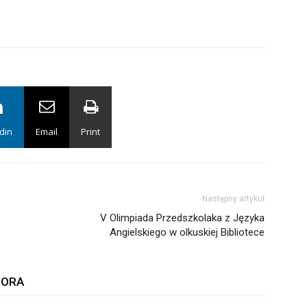
din
Email
Print
Następny artykuł
V Olimpiada Przedszkolaka z Języka
Angielskiego w olkuskiej Bibliotece
TORA