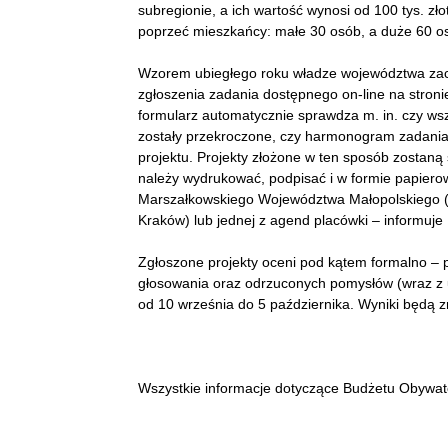
subregionie, a ich wartość wynosi od 100 tys. z
poprzeć mieszkańcy: małe 30 osób, a duże 60 o
Wzorem ubiegłego roku władze województwa zach
zgłoszenia zadania dostępnego on-line na stro
formularz automatycznie sprawdza m. in. czy wsz
zostały przekroczone, czy harmonogram zadania 
projektu. Projekty złożone w ten sposób zostaną
należy wydrukować, podpisać i w formie papierow
Marszałkowskiego Województwa Małopolskiego (u
Kraków) lub jednej z agend placówki – informuj
Zgłoszone projekty oceni pod kątem formalno – 
głosowania oraz odrzuconych pomysłów (wraz z u
od 10 września do 5 października. Wyniki będą z
Wszystkie informacje dotyczące Budżetu Obywate