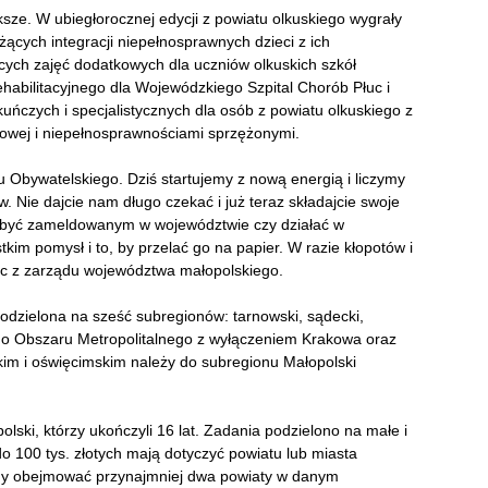
ksze. W ubiegłorocznej edycji z powiatu olkuskiego wygrały
żących integracji niepełnosprawnych dzieci z ich
cych zajęć dodatkowych dla uczniów olkuskich szkół
habilitacyjnego dla Wojewódzkiego Szpital Chorób Płuc i
kuńczych i specjalistycznych dla osób z powiatu olkuskiego z
wej i niepełnosprawnościami sprzężonymi.
 Obywatelskiego. Dziś startujemy z nową energią i liczymy
 Nie dajcie nam długo czekać i już teraz składajcie swoje
a być zameldowanym w województwie czy działać w
kim pomysł i to, by przelać go na papier. W razie kłopotów i
 z zarządu województwa małopolskiego.
odzielona na sześć subregionów: tarnowski, sądecki,
ego Obszaru Metropolitalnego z wyłączeniem Krakowa oraz
kim i oświęcimskim należy do subregionu Małopolski
ki, którzy ukończyli 16 lat. Zadania podzielono na małe i
do 100 tys. złotych mają dotyczyć powiatu lub miasta
ny obejmować przynajmniej dwa powiaty w danym