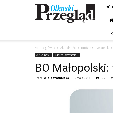
Przegląd
Olkuski
K
Strona główna
Aktualności
Budżet Obywatelski
Aktualności
Budżet Obywatelski
BO Małopolski: 
Przez
Wiola Woźniczko
-
16 maja 2018
125