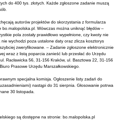
łotych do 400 tys. złotych. Każde zgłoszone zadanie muszą
sób.
ęcają autorów projektów do skorzystania z formularza
nie bo.malopolska.pl. Wówczas można uniknąć błędów –
ystkie pola zostały prawidłowo wypełnione, czy kwoty nie
nie wychodzi poza ustalone daty oraz zlicza kosztorys
 szybciej zweryfikowane. – Zadanie zgłoszone elektronicznie
ej wraz z listą poparcia zanieść lub przesłać do Urzędu
l. Racławicka 56, 31-156 Kraków, ul. Basztowa 22, 31-156
e Biuro Prasowe Urzędu Marszałkowskiego.
prawnym specjalna komisja. Ogłoszenie listy zadań do
zasadnieniami) nastąpi do 31 sierpnia. Głosowanie potrwa
nane 30 listopada.
lskiego są dostępne na stronie: bo.malopolska.pl