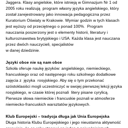
Jaggera. Klasy angielskie, które istnieją w Gimnazjum Nr 1 od
2005 roku realizują program własny języka angielskiego, który
został zarejestrowany jako innowacja pedagogiczna przez
Kuratorium Oświaty w Krakowie. Wymiar godzin w tych klasach
jest wyższy od przeciętnego o ponad 100%. Program
nauczania poszerzony jest o elementy historii, literatury i
kulturoznawstwa brytyjskiego i USA. Każda klasa jest nauczana
przez dwóch nauczycieli, specjalistów
w danej dziedzinie.
Języki obce nie są nam obce
Szkoła oferuje naukę języków: angielskiego, niemieckiego,
francuskiego oraz od następnego roku szkolnego dodatkowe
zajęcia z języka rosyjskiego. Aby się o tym przekonać
szóstoklasiści mogli uczestniczyć w swojej pierwszej lekcji języka
rosyjskiego, w czasie której poznali litery pisane cyrylicą.
Pierwsze słowa niemieckie i francuskie poznali w atmosferze
niemiecko-francuskich warsztatów językowych.
Klub Europejski – tradycja długa jak Unia Europejska
Długa historia Klubu Europejskiego i jego nieustanna aktywność