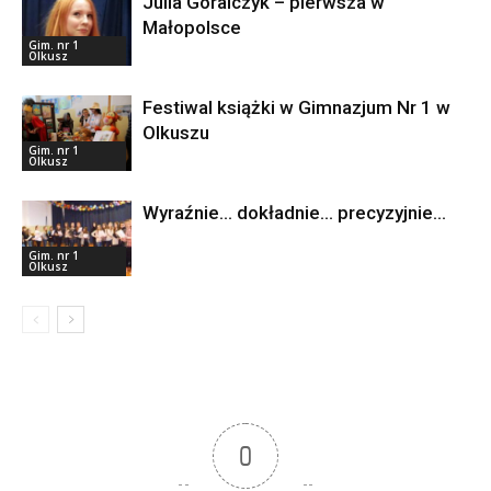
Julia Góralczyk – pierwsza w
Małopolsce
Gim. nr 1
Olkusz
Festiwal książki w Gimnazjum Nr 1 w
Olkuszu
Gim. nr 1
Olkusz
Wyraźnie… dokładnie… precyzyjnie…
Gim. nr 1
Olkusz
0