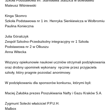
Szkoła Podstawowa im. Stanisława Staszica w Bolesławiu
Mateusz Wiśniewski
Kinga Skomro
Szkoła Podstawowa nr 1 im. Henryka Sienkiewicza w Wolbromiu
Paulina Konieczna
Julia Góralczyk
Zespół Szkolno-Przedszkolny integracyjny nr 1 Szkoła
Podstawowa nr 2 w Olkuszu
Anna Witecka
Wszyscy opiekunowie naukowi uczniów otrzymali podziękowania
oraz drobny upominek wykonany ręcznie przez przyjaciela
szkoły, który pragnie pozostać anonimowy.
W podziękowaniu dla sponsorów konkursu, którymi byli:
Maciej Załubka prezes Poszukiwania Nafty i Gazu Kraków S.A.
Zygmunt Solecki właściciel P.P.U.H.
Malbox