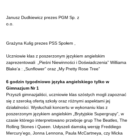
Janusz Dudkiewicz prezes PGM Sp. z
o.o.
Grażyna Kulig prezes PSS Społem ,
Uczniowie klas z poszerzonym językiem angielskim
zaprezentowali „Pieśni Niewinności i Doświadczenia” Williama
Blake’a : „Sunflower” oraz „My Pretty Rose Tree”
6 godzin tygodniowo języka angielskiego tylko w
Gimnazjum Nr 1
Przyszli gimnazjaliści, uczniowie klas szóstych mogli zapoznać
się z szeroką ofertą szkoły oraz różnymi aspektami jej
działalności. Wysłuchali koncertu w wykonaniu klas z
poszerzonym językiem angielskim „Brytyjskie Supergrupy”, w
czasie którego interpretowano przeboje grup The Beatles, The
Rolling Stones i Queen. Usłyszeli damską wersję Freddiego
Mercury’ego, Jonna Lennona, Paula McCartneya, czy Micka