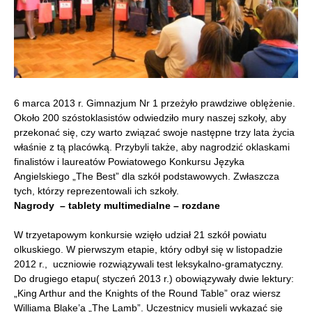
6 marca 2013 r. Gimnazjum Nr 1 przeżyło prawdziwe oblężenie.
Około 200 szóstoklasistów odwiedziło mury naszej szkoły, aby
przekonać się, czy warto związać swoje następne trzy lata życia
właśnie z tą placówką. Przybyli także, aby nagrodzić oklaskami
finalistów i laureatów Powiatowego Konkursu Języka
Angielskiego „The Best” dla szkół podstawowych. Zwłaszcza
tych, którzy reprezentowali ich szkoły.
Nagrody – tablety multimedialne – rozdane
W trzyetapowym konkursie wzięło udział 21 szkół powiatu
olkuskiego. W pierwszym etapie, który odbył się w listopadzie
2012 r., uczniowie rozwiązywali test leksykalno-gramatyczny.
Do drugiego etapu( styczeń 2013 r.) obowiązywały dwie lektury:
„King Arthur and the Knights of the Round Table” oraz wiersz
Williama Blake’a „The Lamb”. Uczestnicy musieli wykazać się