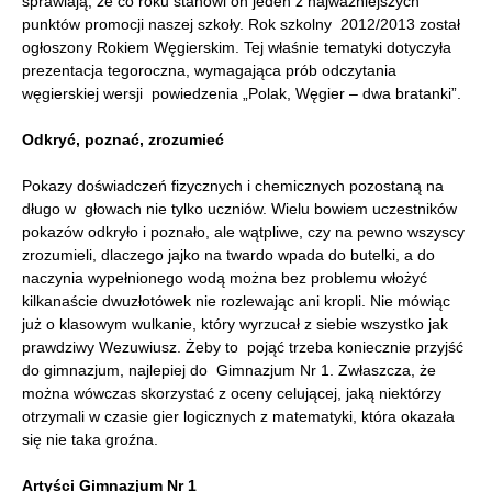
sprawiają, że co roku stanowi on jeden z najważniejszych
punktów promocji naszej szkoły. Rok szkolny 2012/2013 został
ogłoszony Rokiem Węgierskim. Tej właśnie tematyki dotyczyła
prezentacja tegoroczna, wymagająca prób odczytania
węgierskiej wersji powiedzenia „Polak, Węgier – dwa bratanki”.
Odkryć, poznać, zrozumieć
Pokazy doświadczeń fizycznych i chemicznych pozostaną na
długo w głowach nie tylko uczniów. Wielu bowiem uczestników
pokazów odkryło i poznało, ale wątpliwe, czy na pewno wszyscy
zrozumieli, dlaczego jajko na twardo wpada do butelki, a do
naczynia wypełnionego wodą można bez problemu włożyć
kilkanaście dwuzłotówek nie rozlewając ani kropli. Nie mówiąc
już o klasowym wulkanie, który wyrzucał z siebie wszystko jak
prawdziwy Wezuwiusz. Żeby to pojąć trzeba koniecznie przyjść
do gimnazjum, najlepiej do Gimnazjum Nr 1. Zwłaszcza, że
można wówczas skorzystać z oceny celującej, jaką niektórzy
otrzymali w czasie gier logicznych z matematyki, która okazała
się nie taka groźna.
Artyści Gimnazjum Nr 1