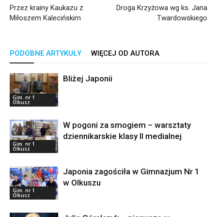
Przez krainy Kaukazu z
Droga Krzyżowa wg ks. Jana
Miłoszem Kalecińskim
Twardowskiego
PODOBNE ARTYKUŁY
WIĘCEJ OD AUTORA
Bliżej Japonii
Gim. nr 1
Olkusz
W pogoni za smogiem – warsztaty
dziennikarskie klasy II medialnej
Gim. nr 1
Olkusz
Japonia zagościła w Gimnazjum Nr 1
w Olkuszu
Gim. nr 1
Olkusz