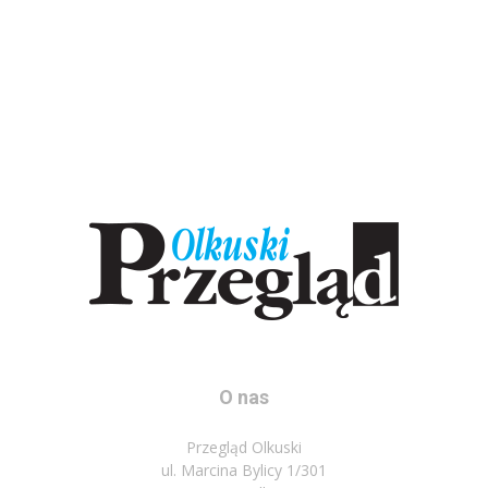
O nas
Przegląd Olkuski
ul. Marcina Bylicy 1/301