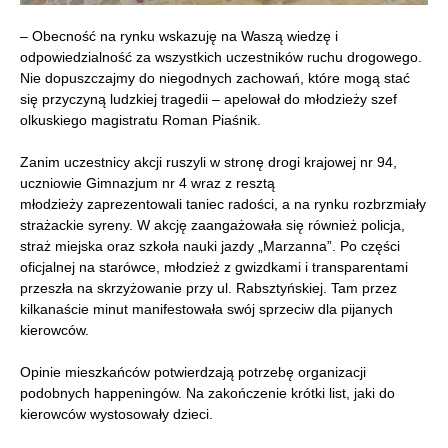
– Obecność n
a rynku wskazuję na Waszą wiedzę i
odpowiedzialność za wszystkich uczestników ruchu drogowego.
Nie dopuszczajmy do niegodnych zachowań, które mogą stać
się przyczyną ludzkiej tragedii – apelował do młodzieży szef
olkuskiego magistratu Roman Piaśnik.
Zanim uczestnicy akcji ruszyli w stronę drogi krajowej nr 94,
uczniowie Gimnazjum nr 4 wraz z resztą
młodzieży zaprezentowali taniec radości, a na rynku rozbrzmiały
strażackie syreny. W akcję zaangażowała się również policja,
straż miejska oraz szkoła nauki jazdy „Marzanna”. Po części
oficjalnej na starówce, młodzież z gwizdkami i transparentami
przeszła na skrzyżowanie przy ul. Rabsztyńskiej. Tam przez
kilkanaście minut manifestowała swój sprzeciw dla pijanych
kierowców.
Opinie mieszkańców potwierdzają pot
rzebę organizacji
podobnych happeningów. Na zakończenie krótki list, jaki do
kierowców wystosowały dzieci.