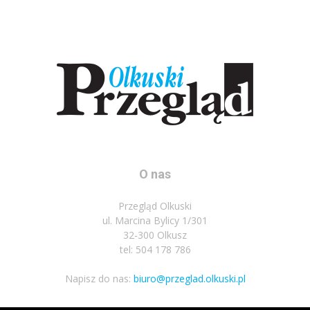
O nas
Przegląd Olkuski
ul. Marcina Bylicy 1/301
32-300 Olkusz
tel: 504 178 786
Napisz do nas:
biuro@przeglad.olkuski.pl