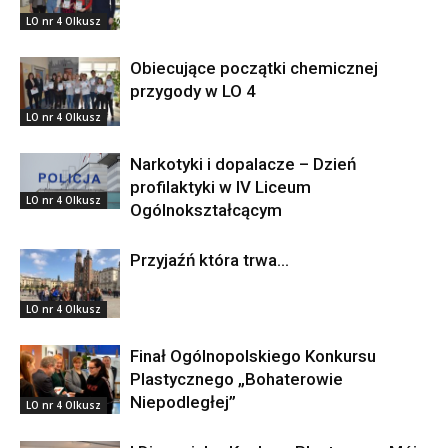
LO nr 4 Olkusz
Obiecujące początki chemicznej
przygody w LO 4
LO nr 4 Olkusz
Narkotyki i dopalacze – Dzień
profilaktyki w IV Liceum
LO nr 4 Olkusz
Ogólnokształcącym
Przyjaźń która trwa…
LO nr 4 Olkusz
Finał Ogólnopolskiego Konkursu
Plastycznego „Bohaterowie
Niepodległej”
LO nr 4 Olkusz