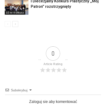
I Diecezjalny Konkurs Plastyczny ,,Mój
Patron” rozstrzygnięty
LO nr 4 Olkusz
0
Article Rating
Subskrybuj
Zaloguj sie aby komentować