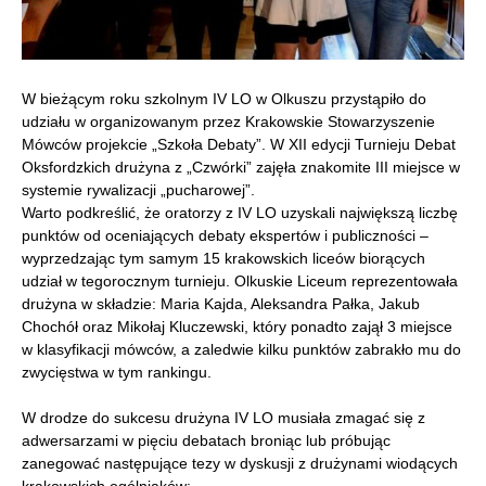
W bieżącym roku szkolnym IV LO w Olkuszu przystąpiło do
udziału w organizowanym przez Krakowskie Stowarzyszenie
Mówców projekcie „Szkoła Debaty”. W XII edycji Turnieju Debat
Oksfordzkich drużyna z „Czwórki” zajęła znakomite III miejsce w
systemie rywalizacji „pucharowej”.
Warto podkreślić, że oratorzy z IV LO uzyskali największą liczbę
punktów od oceniających debaty ekspertów i publiczności –
wyprzedzając tym samym 15 krakowskich liceów biorących
udział w tegorocznym turnieju. Olkuskie Liceum reprezentowała
drużyna w składzie: Maria Kajda, Aleksandra Pałka, Jakub
Chochół oraz Mikołaj Kluczewski, który ponadto zajął 3 miejsce
w klasyfikacji mówców, a zaledwie kilku punktów zabrakło mu do
zwycięstwa w tym rankingu.
W drodze do sukcesu drużyna IV LO musiała zmagać się z
adwersarzami w pięciu debatach broniąc lub próbując
zanegować następujące tezy w dyskusji z drużynami wiodących