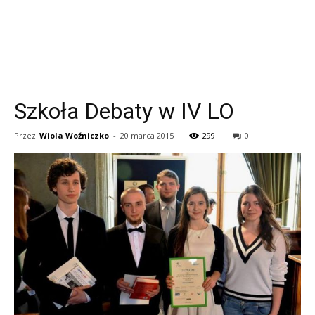
Szkoła Debaty w IV LO
Przez
Wiola Woźniczko
-
20 marca 2015
299
0