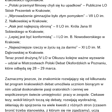
krakowskich ogólniaków:
– „Polski przemysł filmowy chyli się ku upadkowi” – Publiczne LO
Sióstr Prezentek w Krakowie;
– „Wprowadzenie gimnazjów było złym pomysłem” – VII LO im.
Z. Nałkowskiej w Krakowie;
– „Atak jest najlepszą obroną” – II LO im. Króla Jana III
Sobieskiego w Krakowie;
– „Lepiej jest być konformistą” – I LO im. B. Nowodworskiego w
Krakowie;
– „Najważniejsze rzeczy w życiu są za darmo” – XI LO im. M.
Dąbrowskiej w Krakowie.
Teraz przed drużyną IV LO w Olkuszu kolejne ważne wyzwanie
– udział w Mistrzostwach Polski Debat Oksfordzkich w Poznaniu,
które odbędą się 28 – 29 marca.
Zaznaczmy jeszcze, że znakomicie rozwijający się od kilkunastu
lat program krakowskich debat umożliwia uczniom biorącym w
nim udział doskonalenie pasji oratorskich i cennej we
współczesnym świecie umiejętności pracy w zespole. Ciekawe
tezy, wokół których toczą się debaty, rozwijają wyobraźnię,
skłaniają do spojrzenia na wiele kwestii z różnych stron (czasem
bronić trzeba stanowiska, z którym się nie zgadzamy), uczą