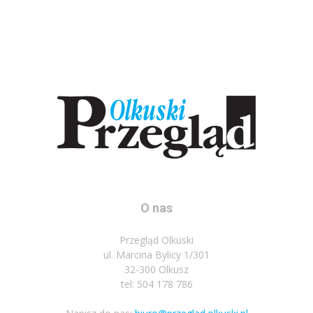
O nas
Przegląd Olkuski
ul. Marcina Bylicy 1/301
32-300 Olkusz
tel: 504 178 786