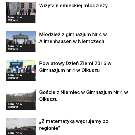
Wizyta niemieckiej młodzieży
Gim. nr 4
Olkusz
Młodzież z gimnazjum Nr 4 w
Allmenhausen w Niemczech
Gim. nr 4
Olkusz
Powiatowy Dzień Ziemi 2016 w
Gimnazjum nr 4 w Olkuszu
Gim. nr 4
Olkusz
Goście z Niemiec w Gimnazjum Nr 4 w
Olkuszu
Gim. nr 4
Olkusz
„Z matematyką wędrujemy po
regionie”
Gim. nr 4