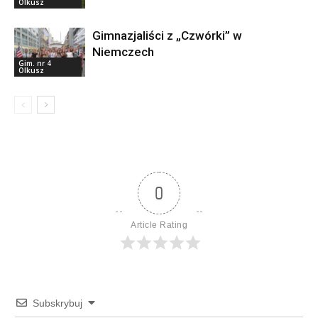
Olkusz
Gimnazjaliści z „Czwórki” w
Niemczech
Gim. nr 4
Olkusz
0
Article Rating
Subskrybuj