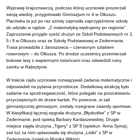
Wyprawę krajoznawczą, podczas której uczniowie poszerzali
swoją wiedzę, przygotowało Gimnazjum nr 4 w Olkuszu.
Placówka ta już po raz szósty zaprosiła zaprzyjaźnione szkoły
do udziału w rajdzie „Z matematyką wędrujemy po regionie”.
Zaproszenie przyjęło sześć drużyn ze Szkół Podstawowych nr 2,
5 i 9 w Olkuszu oraz ze Szkoły Podstawowej w Zedermanie.
Trasa prowadziła z Jaroszowca – czerwonym szlakiem
rowerowym – do Olkusza. Po drodze uczestnicy przemierzali
bukowe lasy z wapiennymi ostańcami oraz odwiedzili ruiny
zamku w Rabsztynie.
W trakcie rajdu uczniowie rozwiązywali zadania matematyczne i
odpowiadali na pytania przyrodnicze. Dodatkową atrakcją było
zadanie na spostrzegawczość, które polegało na poszukiwaniu
przyczepionych do drzew kartek. Po powrocie, w sali
gimnastycznej gimnazjum, zostały rozegrane zawody sportowe.
W klasyfikacji łącznej wygrała drużyna „Błyskotliwi” z SP w
Zedermanie, pod opieką Barbary Kardaszewskiej. Drugie
miejsce zajęła drużyna „Tigery” z SP 9 (opiekun Anna Syma),
zaś tuż za nimi uplasowała się drużyna „Listki” z SP w
Zedermanie (opiekun Monika Wiktor).