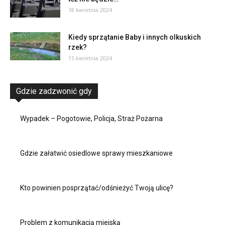
18 kwietnia 2024
Kiedy sprzątanie Baby i innych olkuskich
rzek?
15 kwietnia 2024
Gdzie zadzwonić gdy
Wypadek – Pogotowie, Policja, Straż Pożarna
Gdzie załatwić osiedlowe sprawy mieszkaniowe
Kto powinien posprzątać/odśnieżyć Twoją ulicę?
Problem z komunikacją miejską