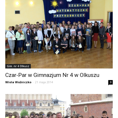
Gim. nr 4 Olkusz
Czar-Par w Gimnazjum Nr 4 w Olkuszu
Wiola Woźniczko
-
21 maja 2014
0