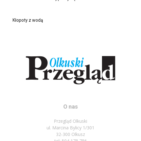
Kłopoty z wodą
O nas
Przegląd Olkuski
ul. Marcina Bylicy 1/301
32-300 Olkusz
tel: 504 178 786