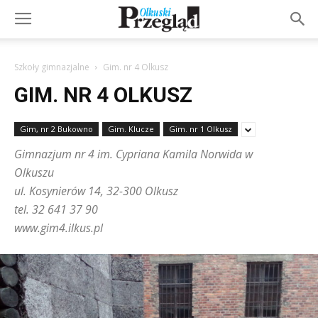
Szkoły gimnazjalne
Gim. nr 4 Olkusz
GIM. NR 4 OLKUSZ
Gim, nr 2 Bukowno
Gim. Klucze
Gim. nr 1 Olkusz
Gimnazjum nr 4 im. Cypriana Kamila Norwida w
Olkuszu
ul. Kosynierów 14, 32-300 Olkusz
tel. 32 641 37 90
www.gim4.ilkus.pl