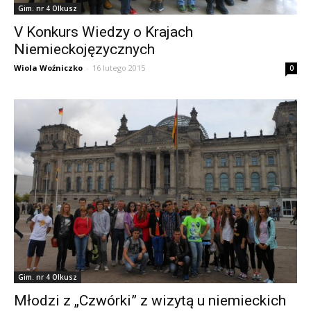
Gim. nr 4 Olkusz
V Konkurs Wiedzy o Krajach
Niemieckojęzycznych
Wiola Woźniczko
-
16 lutego 2015
0
Gim. nr 4 Olkusz
Młodzi z „Czwórki” z wizytą u niemieckich