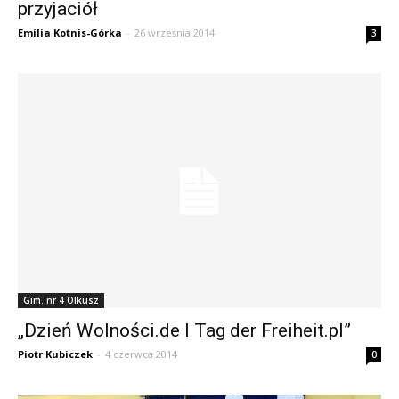
przyjaciół
Emilia Kotnis-Górka
-
26 września 2014
3
Gim. nr 4 Olkusz
„Dzień Wolności.de I Tag der Freiheit.pl”
Piotr Kubiczek
-
4 czerwca 2014
0