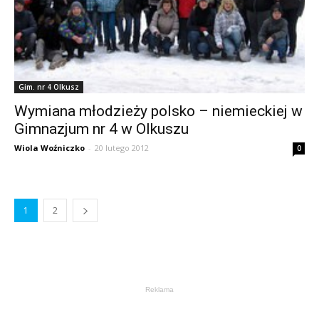
Gim. nr 4 Olkusz
Wymiana młodzieży polsko – niemieckiej w
Gimnazjum nr 4 w Olkuszu
Wiola Woźniczko
-
20 lutego 2012
0
1
2
Reklama