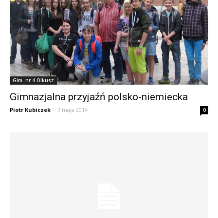
Gim. nr 4 Olkusz
Gimnazjalna przyjaźń polsko-niemiecka
Piotr Kubiczek
-
7 maja 2014
0