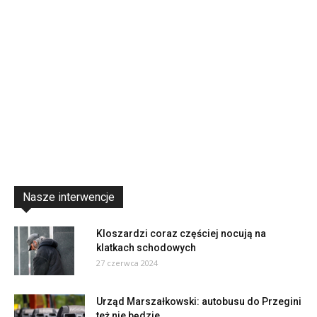
Nasze interwencje
Kloszardzi coraz częściej nocują na
klatkach schodowych
27 czerwca 2024
Urząd Marszałkowski: autobusu do Przegini
też nie będzie…