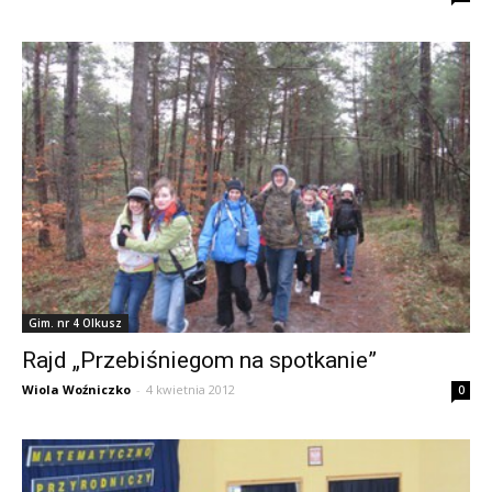
Gim. nr 4 Olkusz
Rajd „Przebiśniegom na spotkanie”
Wiola Woźniczko
-
4 kwietnia 2012
0