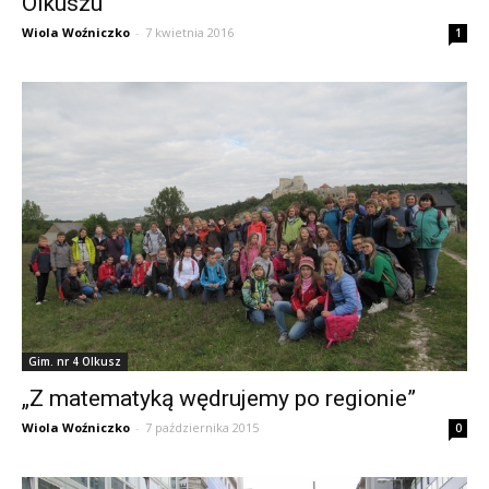
Olkuszu
Wiola Woźniczko
-
7 kwietnia 2016
1
Gim. nr 4 Olkusz
„Z matematyką wędrujemy po regionie”
Wiola Woźniczko
-
7 października 2015
0