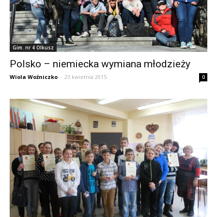
Gim. nr 4 Olkusz
Polsko – niemiecka wymiana młodzieży
Wiola Woźniczko
-
23 kwietnia 2015
0