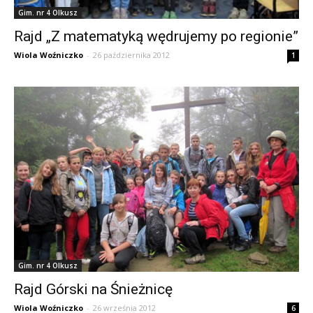
Gim. nr 4 Olkusz
Rajd „Z matematyką wędrujemy po regionie”
Wiola Woźniczko
-
26 października 2012
1
Gim. nr 4 Olkusz
Rajd Górski na Śnieżnicę
Wiola Woźniczko
-
26 września 2012
6