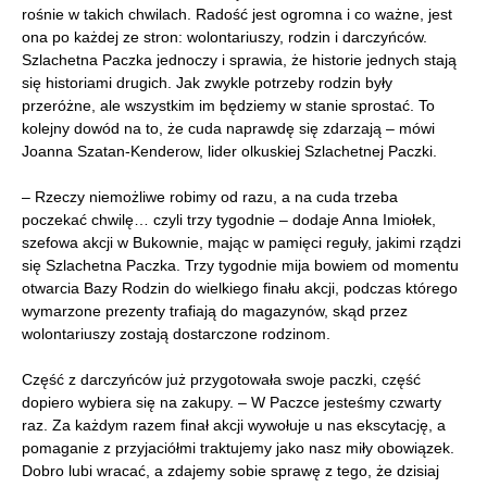
rośnie w takich chwilach. Radość jest ogromna i co ważne, jest
ona po każdej ze stron: wolontariuszy, rodzin i darczyńców.
Szlachetna Paczka jednoczy i sprawia, że historie jednych stają
się historiami drugich. Jak zwykle potrzeby rodzin były
przeróżne, ale wszystkim im będziemy w stanie sprostać. To
kolejny dowód na to, że cuda naprawdę się zdarzają – mówi
Joanna Szatan-Kenderow, lider olkuskiej Szlachetnej Paczki.
– Rzeczy niemożliwe robimy od razu, a na cuda trzeba
poczekać chwilę… czyli trzy tygodnie – dodaje Anna Imiołek,
szefowa akcji w Bukownie, mając w pamięci reguły, jakimi rządzi
się Szlachetna Paczka. Trzy tygodnie mija bowiem od momentu
otwarcia Bazy Rodzin do wielkiego finału akcji, podczas którego
wymarzone prezenty trafiają do magazynów, skąd przez
wolontariuszy zostają dostarczone rodzinom.
Część z darczyńców już przygotowała swoje paczki, część
dopiero wybiera się na zakupy. – W Paczce jesteśmy czwarty
raz. Za każdym razem finał akcji wywołuje u nas ekscytację, a
pomaganie z przyjaciółmi traktujemy jako nasz miły obowiązek.
Dobro lubi wracać, a zdajemy sobie sprawę z tego, że dzisiaj