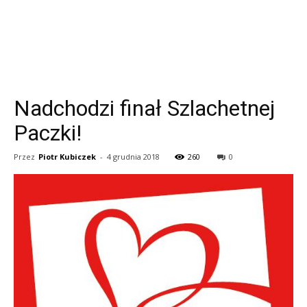
Nadchodzi finał Szlachetnej
Paczki!
Przez
Piotr Kubiczek
-
4 grudnia 2018
260
0