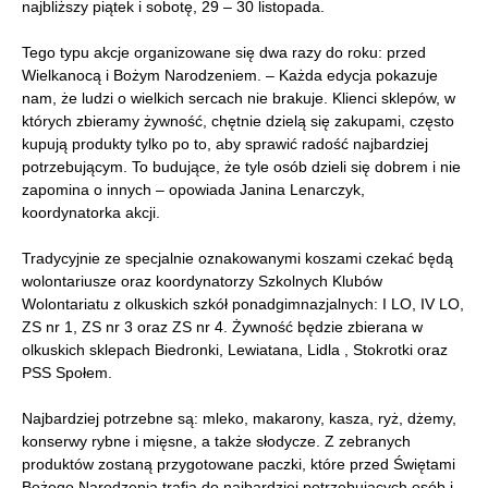
najbliższy piątek i sobotę, 29 – 30 listopada.
Tego typu akcje organizowane się dwa razy do roku: przed
Wielkanocą i Bożym Narodzeniem. – Każda edycja pokazuje
nam, że ludzi o wielkich sercach nie brakuje. Klienci sklepów, w
których zbieramy żywność, chętnie dzielą się zakupami, często
kupują produkty tylko po to, aby sprawić radość najbardziej
potrzebującym. To budujące, że tyle osób dzieli się dobrem i nie
zapomina o innych – opowiada Janina Lenarczyk,
koordynatorka akcji.
Tradycyjnie ze specjalnie oznakowanymi koszami czekać będą
wolontariusze oraz koordynatorzy Szkolnych Klubów
Wolontariatu z olkuskich szkół ponadgimnazjalnych: I LO, IV LO,
ZS nr 1, ZS nr 3 oraz ZS nr 4. Żywność będzie zbierana w
olkuskich sklepach Biedronki, Lewiatana, Lidla , Stokrotki oraz
PSS Społem.
Najbardziej potrzebne są: mleko, makarony, kasza, ryż, dżemy,
konserwy rybne i mięsne, a także słodycze. Z zebranych
produktów zostaną przygotowane paczki, które przed Świętami
Bożego Narodzenia trafią do najbardziej potrzebujących osób i