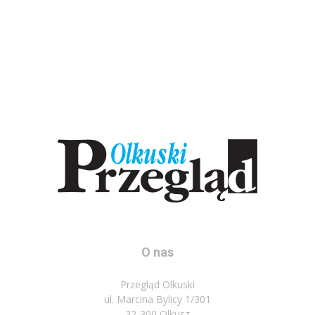
O nas
Przegląd Olkuski
ul. Marcina Bylicy 1/301
32-300 Olkusz