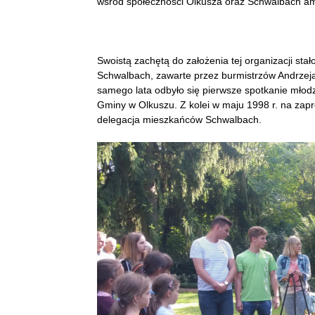
wśród społeczności Olkusza oraz Schwalbach am 
Swoistą zachętą do założenia tej organizacji stał
Schwalbach, zawarte przez burmistrzów Andrzeja
samego lata odbyło się pierwsze spotkanie młod
Gminy w Olkuszu. Z kolei w maju 1998 r. na zap
delegacja mieszkańców Schwalbach.