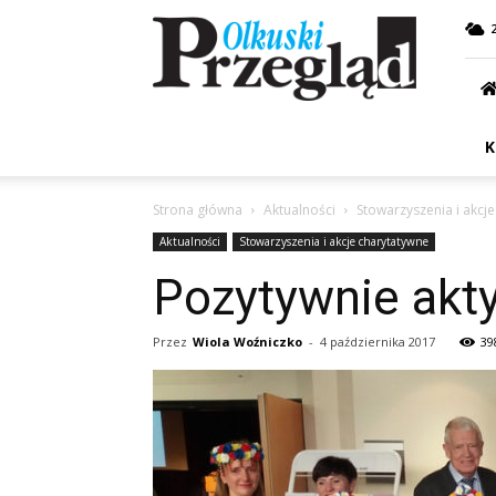
Przegląd
Olkuski
K
Strona główna
Aktualności
Stowarzyszenia i akcj
Aktualności
Stowarzyszenia i akcje charytatywne
Pozytywnie akty
Przez
Wiola Woźniczko
-
4 października 2017
39