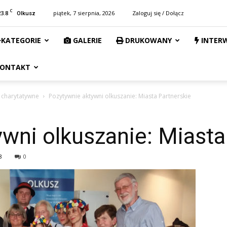
C
23.8
piątek, 7 sierpnia, 2026
Zaloguj się / Dołącz
Olkusz
KATEGORIE
GALERIE
DRUKOWANY
INTER
ONTAKT
e charytatywne
Pozytywnie aktywni olkuszanie: Miasta Partnerskie
wni olkuszanie: Miasta
8
0