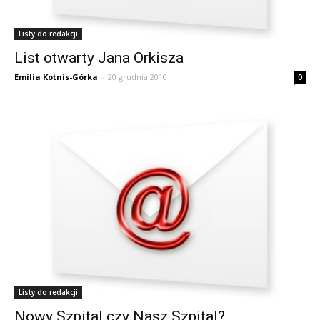
Listy do redakcji
List otwarty Jana Orkisza
Emilia Kotnis-Górka
-
20 grudnia 2010
0
Listy do redakcji
Nowy Szpital czy Nasz Szpital?