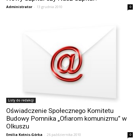
Administrator
-
13 grudnia 2010
0
Listy do redakcji
Oświadczenie Społecznego Komitetu
Budowy Pomnika „Ofiarom komunizmu” w
Olkuszu
Emilia Kotnis-Górka
-
26 października 2010
0