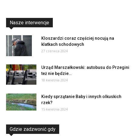
Nasze interwencje
Kloszardzi coraz częściej nocują na
klatkach schodowych
27 czerwca 2024
Urząd Marszałkowski: autobusu do Przegini
też nie będzie…
18 kwietnia 2024
Kiedy sprzątanie Baby i innych olkuskich
rzek?
15 kwietnia 2024
Gdzie zadzwonić gdy