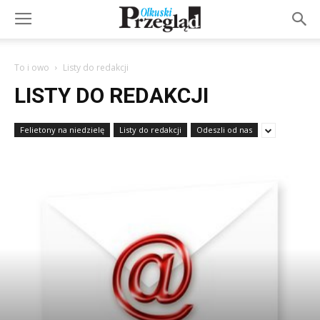
To i owo
Listy do redakcji
LISTY DO REDAKCJI
Felietony na niedzielę
Listy do redakcji
Odeszli od nas