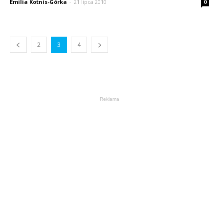
Emilia Kotnis-Górka
-
21 lipca 2010
0
2
3
4
Reklama