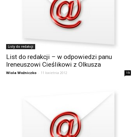
Listy do redakcji
List do redakcji – w odpowiedzi panu
Ireneuszowi Cieślikowi z Olkusza
Wiola Woźniczko
-
11 kwietnia 2012
19