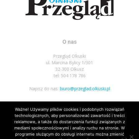
O nas
Przegląd Olkuski
ul. Marcina Bylicy 1/301
32-300 Olkusz
tel: 504 178 786
Napisz do nas:
biuro@przeglad.olkuski.pl
Ważne! Używamy plików cookies i podobnych rozwiązań
Podążaj za nami
technologicznych, aby personalizować zawartość i treści
reklamowe, a także do dostarczenia funkcji związanych z
mediami społecznościowymi i analizy ruchu na stronie. W
programie służącym do obsługi internetu można zmienić