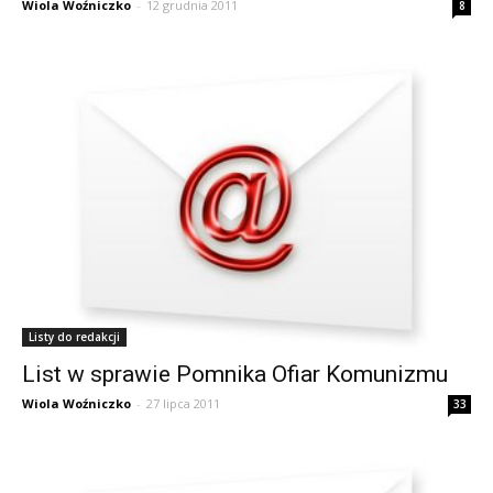
Wiola Woźniczko
-
12 grudnia 2011
8
Listy do redakcji
List w sprawie Pomnika Ofiar Komunizmu
Wiola Woźniczko
-
27 lipca 2011
33