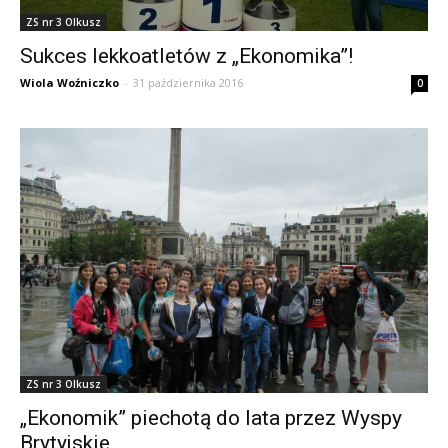
ZS nr 3 Olkusz
Sukces lekkoatletów z „Ekonomika”!
Wiola Woźniczko
-
31 października 2016
0
ZS nr 3 Olkusz
„Ekonomik” piechotą do lata przez Wyspy
Brytyjskie