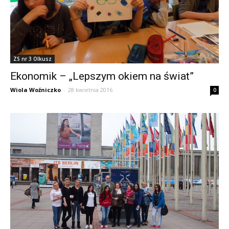
ZS nr 3 Olkusz
Ekonomik – „Lepszym okiem na świat”
Wiola Woźniczko
-
28 kwietnia 2016
0