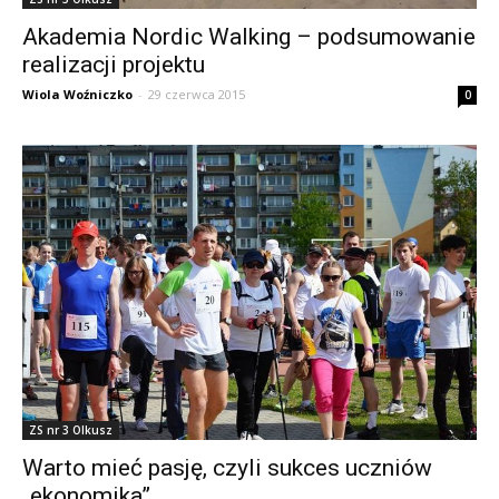
Akademia Nordic Walking – podsumowanie
realizacji projektu
Wiola Woźniczko
-
29 czerwca 2015
0
ZS nr 3 Olkusz
Warto mieć pasję, czyli sukces uczniów
„ekonomika”