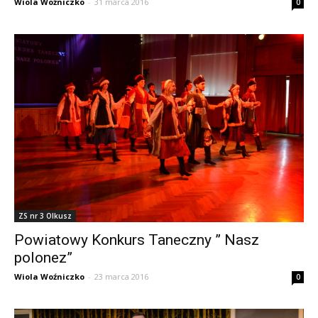
Wiola Woźniczko
-
31 marca 2016
0
ZS nr 3 Olkusz
Powiatowy Konkurs Taneczny ” Nasz
polonez”
Wiola Woźniczko
-
23 marca 2016
0