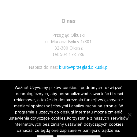
O nas
Przegląd Olkuski
ul. Marcina Bylicy 1/301
32-300 Olkusz
tel: 504 178 786
Napisz do nas:
biuro@przeglad.olkuski.pl
Ważne! Używamy plików cookies i podobnych rozwiązań
Podążaj za nami
technologicznych, aby personalizować zawartość i treści
reklamowe, a także do dostarczenia funkcji związanych z
mediami społecznościowymi i analizy ruchu na stronie. W
programie służącym do obsługi internetu można zmienić
ustawienia dotyczące cookies.Korzystanie z naszych serwisów
internetowych bez zmiany ustawień dotyczących cookies
oznacza, że będą one zapisane w pamięci urządzenia.
Nota prawna
Polityka prywatnosci
Kariera
Regulamin