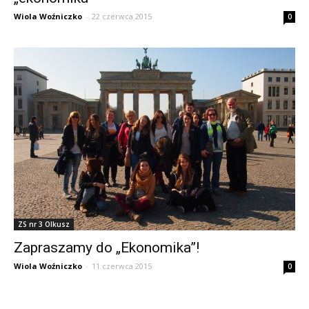
Wiola Woźniczko
-
22 czerwca 2015
0
ZS nr 3 Olkusz
Zapraszamy do „Ekonomika”!
Wiola Woźniczko
-
11 czerwca 2015
0