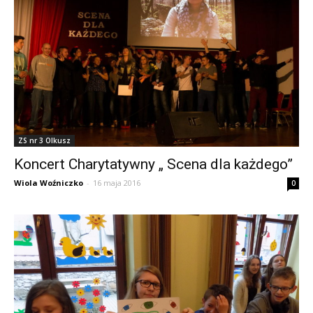
ZS nr 3 Olkusz
Koncert Charytatywny „ Scena dla każdego”
Wiola Woźniczko
-
16 maja 2016
0