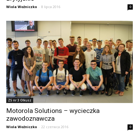
Wiola Woźniczko
-
8 lipca 2016
0
ZS nr 3 Olkusz
Motorola Solutions – wycieczka
zawodoznawcza
Wiola Woźniczko
-
22 czerwca 2016
0