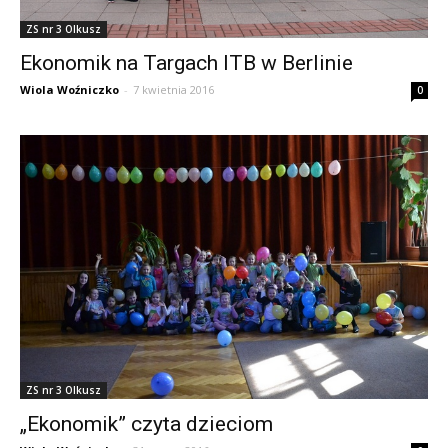
ZS nr 3 Olkusz
Ekonomik na Targach ITB w Berlinie
Wiola Woźniczko
-
7 kwietnia 2016
0
ZS nr 3 Olkusz
„Ekonomik” czyta dzieciom