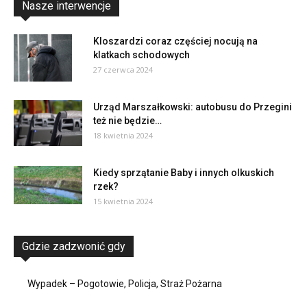
Nasze interwencje
Kloszardzi coraz częściej nocują na
klatkach schodowych
27 czerwca 2024
Urząd Marszałkowski: autobusu do Przegini
też nie będzie…
18 kwietnia 2024
Kiedy sprzątanie Baby i innych olkuskich
rzek?
15 kwietnia 2024
Gdzie zadzwonić gdy
Wypadek – Pogotowie, Policja, Straż Pożarna