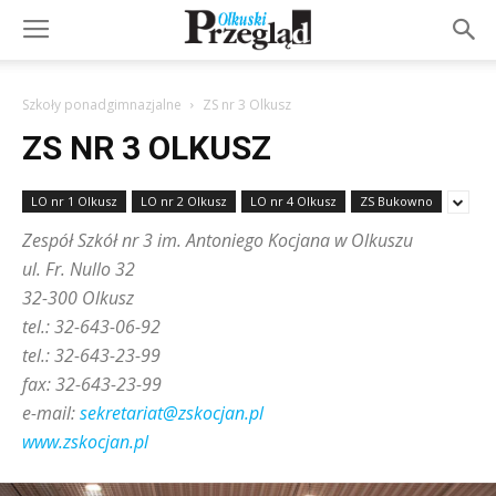
Szkoły ponadgimnazjalne
ZS nr 3 Olkusz
ZS NR 3 OLKUSZ
LO nr 1 Olkusz
LO nr 2 Olkusz
LO nr 4 Olkusz
ZS Bukowno
Zespół Szkół nr 3 im. Antoniego Kocjana w Olkuszu
ul. Fr. Nullo 32
32-300 Olkusz
tel.: 32-643-06-92
tel.: 32-643-23-99
fax: 32-643-23-99
e-mail:
sekretariat@zskocjan.pl
www.zskocjan.pl