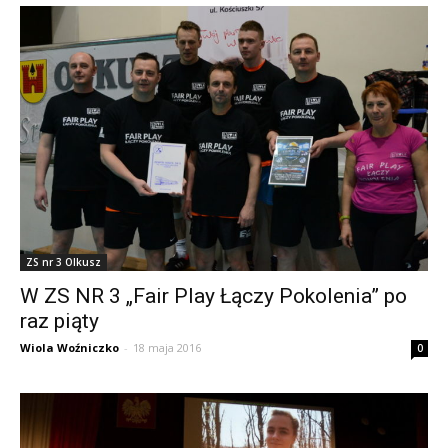
ZS nr 3 Olkusz
W ZS NR 3 „Fair Play Łączy Pokolenia” po
raz piąty
Wiola Woźniczko
-
18 maja 2016
0