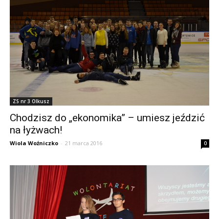
ZS nr 3 Olkusz
Chodzisz do „ekonomika” – umiesz jeździć
na łyżwach!
Wiola Woźniczko
-
21 marca 2016
0