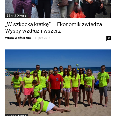
ZS nr 3 Olkusz
„W szkocką kratkę” – Ekonomik zwiedza
Wyspy wzdłuż i wszerz
Wiola Woźniczko
-
1 lipca 2015
0
ZS nr 3 Olkusz